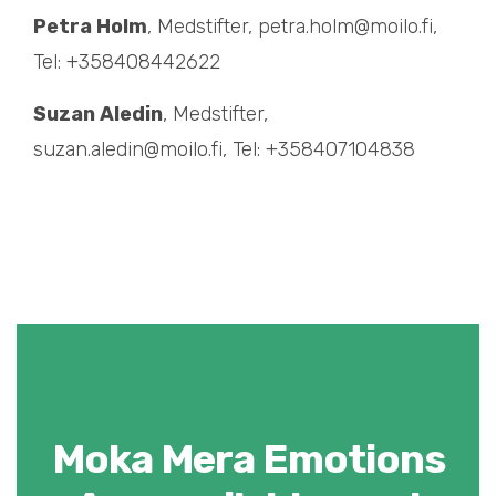
Petra Holm
, Medstifter, petra.holm@moilo.fi,
Tel: +358408442622
Suzan Aledin
, Medstifter,
suzan.aledin@moilo.fi, Tel: +358407104838
Moka Mera Emotions