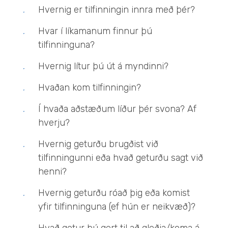
Hvernig er tilfinningin innra með þér?
Hvar í líkamanum finnur þú
tilfinninguna?
Hvernig lítur þú út á myndinni?
Hvaðan kom tilfinningin?
Í hvaða aðstæðum líður þér svona? Af
hverju?
Hvernig geturðu brugðist við
tilfinningunni eða hvað geturðu sagt við
henni?
Hvernig geturðu róað þig eða komist
yfir tilfinninguna (ef hún er neikvæð)?