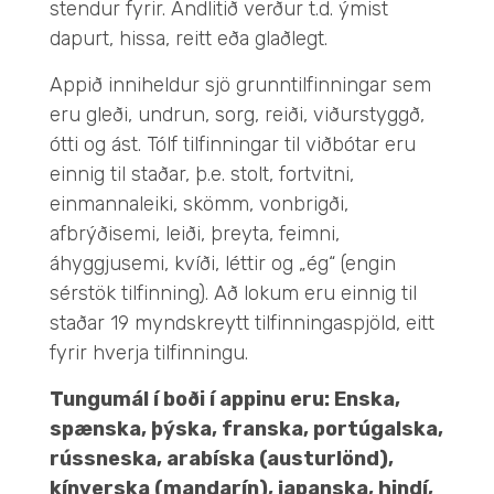
stendur fyrir. Andlitið verður t.d. ýmist
dapurt, hissa, reitt eða glaðlegt.
Appið inniheldur sjö grunntilfinningar sem
eru gleði, undrun, sorg, reiði, viðurstyggð,
ótti og ást. Tólf tilfinningar til viðbótar eru
einnig til staðar, þ.e. stolt, fortvitni,
einmannaleiki, skömm, vonbrigði,
afbrýðisemi, leiði, þreyta, feimni,
áhyggjusemi, kvíði, léttir og „ég“ (engin
sérstök tilfinning). Að lokum eru einnig til
staðar 19 myndskreytt tilfinningaspjöld, eitt
fyrir hverja tilfinningu.
Tungumál í boði í appinu eru: Enska,
spænska, þýska, franska, portúgalska,
rússneska, arabíska (austurlönd),
kínverska (mandarín), japanska, hindí,