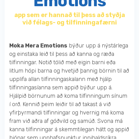
Emotions
app sem er hannað til þess að styðja
við félags- og tilfinningafærni
Moka Mera Emotions
býður upp á nýstárlega
og einstaka leið til þess að kanna og ræða
tilfinningar. Notið tólið með eigin barni eða
litlum hópi barna og hvetjið þannig börnin til að
upplifa allan tilfinningaskalann með hjálp
tilfinningasíanna sem appið býður upp á.
Hjálpið börnunum að koma tilfinningum sínum
í orð. Kennið þeim leiðir til að takast á við
yfirþyrmandi tilfinningar og hvernig má koma
fram við aðra af góðvild og samúð. Svona má
kanna tilfinningar á skemmtilegan hátt og appið
þjónar sem upphafspunktur innihaldsríkra