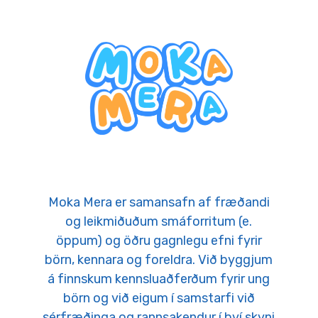
Moka Mera er samansafn af fræðandi
og leikmiðuðum smáforritum (e.
öppum) og öðru gagnlegu efni fyrir
börn, kennara og foreldra. Við byggjum
á finnskum kennsluaðferðum fyrir ung
börn og við eigum í samstarfi við
sérfræðinga og rannsakendur í því skyni