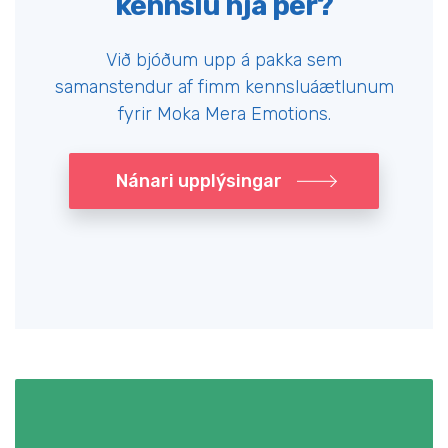
kennslu hjá þér?
Við bjóðum upp á pakka sem
samanstendur af fimm kennsluáætlunum
fyrir Moka Mera Emotions.
Nánari upplýsingar