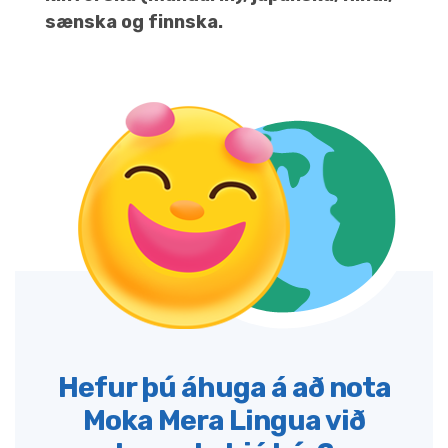
sænska og finnska.
Hefur þú áhuga á að nota
Moka Mera Lingua við