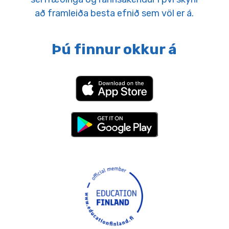
að framleiða besta efnið sem völ er á.
Þú finnur okkur á