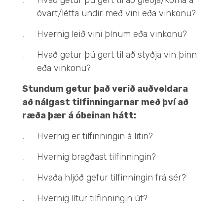
Hvað getur þú gert til að gleðja/koma á
óvart/létta undir með vini eða vinkonu?
Hvernig leið vini þínum eða vinkonu?
Hvað getur þú gert til að styðja vin þinn
eða vinkonu?
Stundum getur það verið auðveldara
að nálgast tilfinningarnar með því að
ræða þær á óbeinan hátt:
Hvernig er tilfinningin á litin?
Hvernig bragðast tilfinningin?
Hvaða hljóð gefur tilfinningin frá sér?
Hvernig lítur tilfinningin út?