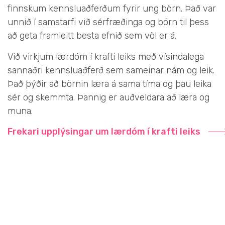
finnskum kennsluaðferðum fyrir ung börn. Það var
unnið í samstarfi við sérfræðinga og börn til þess
að geta framleitt besta efnið sem völ er á.
Við virkjum lærdóm í krafti leiks með vísindalega
sannaðri kennsluaðferð sem sameinar nám og leik.
Það þýðir að börnin læra á sama tíma og þau leika
sér og skemmta. Þannig er auðveldara að læra og
muna.
Frekari upplýsingar um lærdóm í krafti leiks