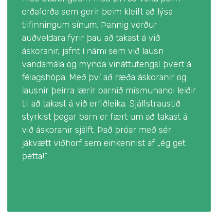
orðaforða sem gerir þeim kleift að lýsa
tilfinningum sínum. Þannig verður
auðveldara fyrir þau að takast á við
áskoranir, jafnt í námi sem við lausn
vandamála og mynda vináttutengsl þvert á
félagshópa. Með því að ræða áskoranir og
lausnir þeirra lærir barnið mismunandi leiðir
til að takast á við erfiðleika. Sjálfstraustið
styrkist þegar barn er fært um að takast á
við áskoranir sjálft. Það þróar með sér
jákvætt viðhorf sem einkennist af „ég get
þetta!“.