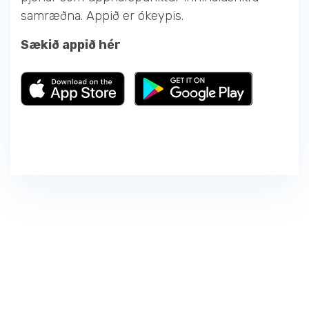
samræðna. Appið er ókeypis.
Sækið appið hér