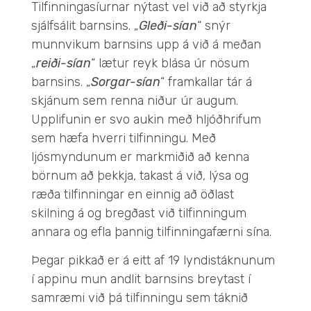
Tilfinningasíurnar nýtast vel við að styrkja
sjálfsálit barnsins. „
Gleði-sían
“ snýr
munnvikum barnsins upp á við á meðan
„
reiði-sían
“ lætur reyk blása úr nösum
barnsins. „
Sorgar-sían
“ framkallar tár á
skjánum sem renna niður úr augum.
Upplifunin er svo aukin með hljóðhrifum
sem hæfa hverri tilfinningu. Með
ljósmyndunum er markmiðið að kenna
börnum að þekkja, takast á við, lýsa og
ræða tilfinningar en einnig að öðlast
skilning á og bregðast við tilfinningum
annara og efla þannig tilfinningafærni sína.
Þegar pikkað er á eitt af 19 lyndistáknunum
í appinu mun andlit barnsins breytast í
samræmi við þá tilfinningu sem táknið