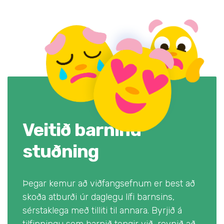
Veitið barninu
stuðning
Þegar kemur að viðfangsefnum er best að
skoða atburði úr daglegu lífi barnsins,
sérstaklega með tilliti til annara. Byrjið á