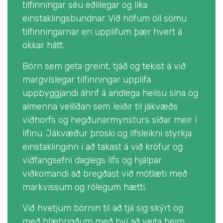
tilfinningar séu eðlilegar og líka
einstaklingsbundnar. Við höfum öll sömu
tilfinningarnar en upplifum þær hvert á
okkar hátt.
Börn sem geta greint, tjáð og tekist á við
margvíslegar tilfinningar upplifa
uppbyggjandi áhrif á andlega heilsu sína og
almenna vellíðan sem leiðir til jákvæðs
viðhorfs og hegðunarmynsturs síðar meir í
lífinu. Jákvæður þroski og lífsleikni styrkja
einstaklinginn í að takast á við kröfur og
viðfangsefni daglegs lífs og hjálpar
viðkomandi að bregðast við mótlæti með
markvissum og rólegum hætti.
Við hvetjum börnin til að tjá sig skýrt og
með blæbrigðum með því að veita þeim