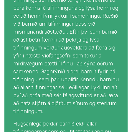
tilfinningu sem barnið tengir við, reynið að
bera kennsl á tilfinninguna og lýsa henni og
veltið henni fyrir ykkur í sameiningu. Ræðið
við barnið um tilfinningar þess við
mismunandi aðstæður. Eftir því sem barnið
öðlast betri færni í að þekkja og lýsa
tilfinningum verður auðveldara að færa sig
yfir í næsta viðfangsefni sem tekur á
mikilvægum þætti í lífinu—að sýna öðrum
samkennd. Gagnrýnið aldrei barnið fyrir þá
tilfinningu sem það upplifir. Kenndu barninu
að allar tilfinningar séu eðlilegar. Lykillinn að
því að þróa með sér félagsvitund er að læra
að hafa stjórn á gjörðum sínum og sterkum
tilfinningum.
Hugsanlega þekkir barnið ekki allar
tilfinningarnar sem eru til staðar í appinu.