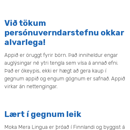
Við tökum
persónuverndarstefnu okkar
alvarlega!
Appið er öruggt fyrir börn. Það inniheldur engar
auglýsingar né ytri tengla sem vísa á annað efni.
Það er ókeypis, ekki er hægt að gera kaup í
gegnum appið og engum gögnum er safnað. Appið
virkar án nettengingar.
Lært í gegnum leik
Moka Mera Lingua er þróað í Finnlandi og byggist á