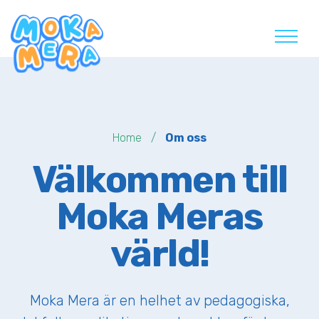
Skip
to
content
Home
Om oss
Välkommen till
Moka Meras
värld!
Moka Mera är en helhet av pedagogiska,